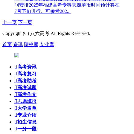
间安排
2025年福建高考专科志愿填报时间预计将在
7月下旬进行。可参考202...
上一页
下一页
Copyright (C) 八六高考 All Rights Reserved.
首页
资讯
院校库
专业库

高考资讯

高考复习

高考助考

高考试题

高考作文

志愿填报

大学名单

专业介绍

招生信息

一分一段