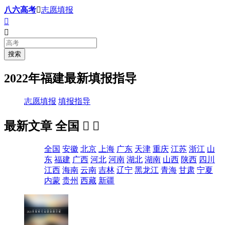
八六高考

志愿填报


2022年福建最新填报指导
志愿填报
填报指导
最新文章
全国


全国
安徽
北京
上海
广东
天津
重庆
江苏
浙江
山
东
福建
广西
河北
河南
湖北
湖南
山西
陕西
四川
江西
海南
云南
吉林
辽宁
黑龙江
青海
甘肃
宁夏
内蒙
贵州
西藏
新疆