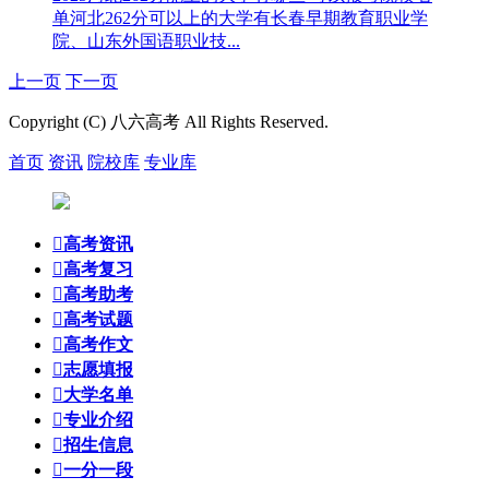
单
河北262分可以上的大学有长春早期教育职业学
院、山东外国语职业技...
上一页
下一页
Copyright (C) 八六高考 All Rights Reserved.
首页
资讯
院校库
专业库

高考资讯

高考复习

高考助考

高考试题

高考作文

志愿填报

大学名单

专业介绍

招生信息

一分一段