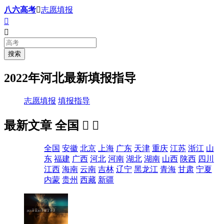
八六高考

志愿填报


2022年河北最新填报指导
志愿填报
填报指导
最新文章
全国


全国
安徽
北京
上海
广东
天津
重庆
江苏
浙江
山
东
福建
广西
河北
河南
湖北
湖南
山西
陕西
四川
江西
海南
云南
吉林
辽宁
黑龙江
青海
甘肃
宁夏
内蒙
贵州
西藏
新疆