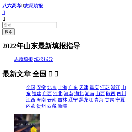
八六高考

志愿填报


2022年山东最新填报指导
志愿填报
填报指导
最新文章
全国


全国
安徽
北京
上海
广东
天津
重庆
江苏
浙江
山
东
福建
广西
河北
河南
湖北
湖南
山西
陕西
四川
江西
海南
云南
吉林
辽宁
黑龙江
青海
甘肃
宁夏
内蒙
贵州
西藏
新疆