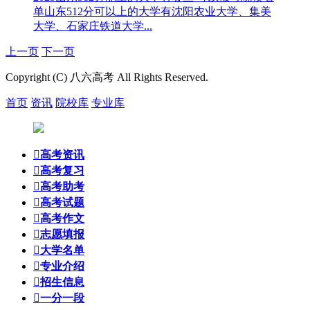
单
山东512分可以上的大学有沈阳农业大学、集美
大学、石家庄铁道大学...
上一页
下一页
Copyright (C) 八六高考 All Rights Reserved.
首页
资讯
院校库
专业库

高考资讯

高考复习

高考助考

高考试题

高考作文

志愿填报

大学名单

专业介绍

招生信息

一分一段