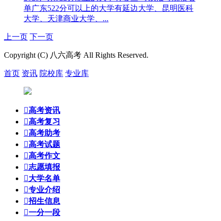
单
广东522分可以上的大学有延边大学、昆明医科
大学、天津商业大学、...
上一页
下一页
Copyright (C) 八六高考 All Rights Reserved.
首页
资讯
院校库
专业库

高考资讯

高考复习

高考助考

高考试题

高考作文

志愿填报

大学名单

专业介绍

招生信息

一分一段