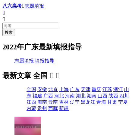
八六高考

志愿填报


2022年广东最新填报指导
志愿填报
填报指导
最新文章
全国


全国
安徽
北京
上海
广东
天津
重庆
江苏
浙江
山
东
福建
广西
河北
河南
湖北
湖南
山西
陕西
四川
江西
海南
云南
吉林
辽宁
黑龙江
青海
甘肃
宁夏
内蒙
贵州
西藏
新疆