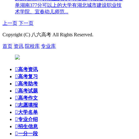
单
湖南377分可以上的大学有湖北城市建设职业技
术学院、宜春幼儿师范...
上一页
下一页
Copyright (C) 八六高考 All Rights Reserved.
首页
资讯
院校库
专业库

高考资讯

高考复习

高考助考

高考试题

高考作文

志愿填报

大学名单

专业介绍

招生信息

一分一段