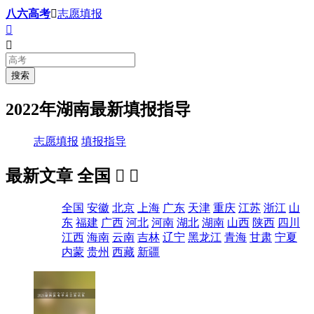
八六高考

志愿填报


2022年湖南最新填报指导
志愿填报
填报指导
最新文章
全国


全国
安徽
北京
上海
广东
天津
重庆
江苏
浙江
山
东
福建
广西
河北
河南
湖北
湖南
山西
陕西
四川
江西
海南
云南
吉林
辽宁
黑龙江
青海
甘肃
宁夏
内蒙
贵州
西藏
新疆