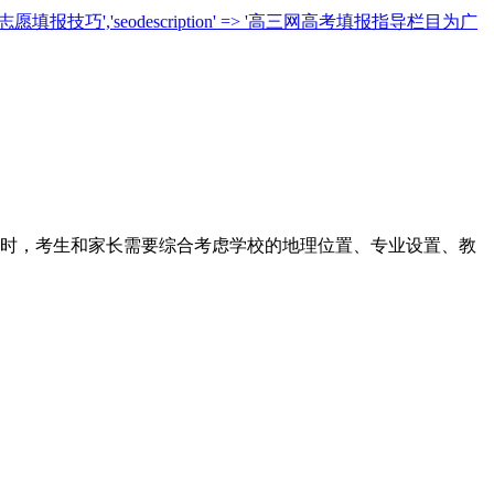
志愿填报技巧','seodescription' => '高三网高考填报指导栏目为广
学时，考生和家长需要综合考虑学校的地理位置、专业设置、教