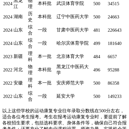
黑龙
物
本科批
武汉体育学院
2024
500
34515
江
理
历
湖南
本科批
辽宁中医药大学
2024
500
24663
史
综
山东
一段
甘肃中医药大学
2024
481
226643
合
综
山东
一段
哈尔滨体育学院
2024
499
181640
合
理
新疆
本一批
北京体育大学
2023
484
6657
科
物
黑龙江中医药大
河北
本科批
2022
496
95288
理
学
理
安徽
本一批
安庆师范大学
2022
500
86358
科
综
山东
一段
延安大学
2022
500
149233
合
以上这些学校的运动康复专业往年录取分数线在500分左右，
适合各位考生报考。考生在报考运动康复专业时，要提前了解
各校招生要求，包括选科要求、身体条件等，确保自己符合报
考条件；还要充分了解专业课程设置、师资力量、实践机会等