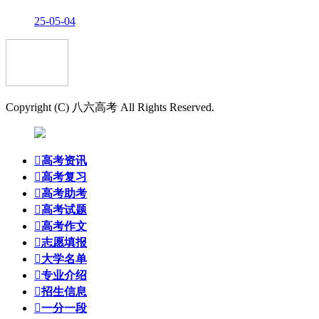
25-05-04
Copyright (C) 八六高考 All Rights Reserved.

高考资讯

高考复习

高考助考

高考试题

高考作文

志愿填报

大学名单

专业介绍

招生信息

一分一段