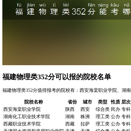
福建物理类352分可以报的院校名单
福建物理类352分值得报考的院校有：西安海棠职业学院、湖
院校名称
省份
城市
类型
性质
层次
西安海棠职业学院
陕西
西安
综合类
民办
专科
湖南化工职业技术学院
湖南
株洲
理工类
公办
专科
西藏职业技术学院
西藏
拉萨
理工类
公办
专科