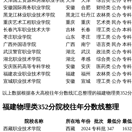
天津国土资源和房屋职业学院
天津
天津
综合类
公办
专科
安徽国际商务职业学院
安徽
合肥
财经类
公办
专科
黑龙江林业职业技术学院
黑龙江
牡丹江
农林类
公办
专科
重庆艺术工程职业学院
重庆
重庆
艺术类
民办
专科
长春汽车职业技术大学
吉林
长春
理工类
公办
本科
枣庄职业学院
山东
枣庄
理工类
公办
专科
广西外国语学院
广西
南宁
语言类
民办
本科
武汉警官职业学院
湖北
武汉
政法类
公办
专科
湖北职业技术学院
湖北
孝感
综合类
公办
专科
安庆医药高等专科学校
安徽
安庆
医药类
公办
专科
福建农业职业技术学院
福建
福州
农林类
公办
专科
宣城职业技术学院
安徽
宣城
理工类
公办
专科
以上数据根据各大高校往年分数线汇总整理的福建物理类352
福建物理类352分院校往年分数线整理
院校名称
所在地
年份
批次
最低分
最低
西藏职业技术学院
西藏
2024
专科批
347
1632