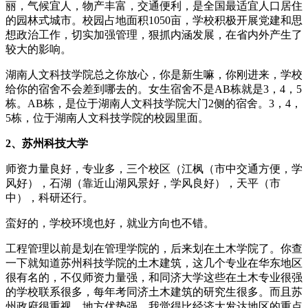
丽，气候宜人，物产丰富，交通便利，是全国最适宜人口居住
的园林式城市。校园占地面积1050亩，学校积极开展党建和思
想政治工作，切实加强管理，狠抓内涵发展，在省内外产生了
较大的影响。
湖南人文科技学院总之你放心，你是新生嘛，你刚进来，学校
给你的宿舍不会差到哪去的。女生宿舍不是AB栋就是3，4，5
栋。AB栋，是位于湖南人文科技学院大门2侧的宿舍。3，4，
5栋，位于湖南人文科技学院的校园里面。
2、苏州科技大学
师资力量良好，专业多，三个校区（江枫（市中交通方便，学
风好），石湖（靠近山湖风景好，学风良好），天平（市
中），科研还行。
蛮好的，学校环境也好，就业方向也不错。
工程管理以前是划在管理学院的，后来划在土木学院了。你查
一下就知道苏州科技学院的土木建筑，这几个专业在华东地区
很有名的，不仅师资力量强，和同济大学这些在土木专业很强
的学校联系很多，每年考同济土木建筑的研究生很多。而且苏
州政府很重视，地方优势强。我觉得比经济大发达地区的重点