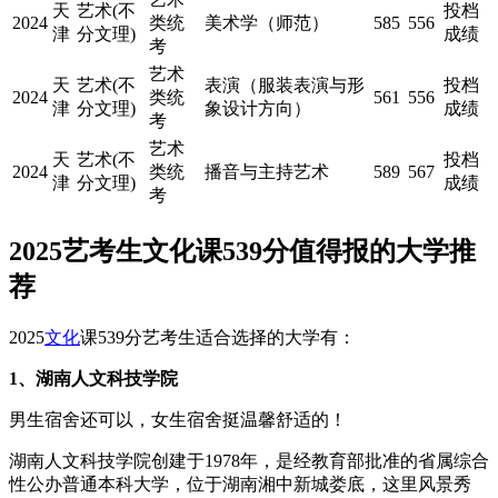
天
艺术(不
投档
2024
类统
美术学（师范）
585
556
津
分文理)
成绩
考
艺术
天
艺术(不
表演（服装表演与形
投档
2024
类统
561
556
津
分文理)
象设计方向）
成绩
考
艺术
天
艺术(不
投档
2024
类统
播音与主持艺术
589
567
津
分文理)
成绩
考
2025艺考生文化课539分值得报的大学推
荐
2025
文化
课539分艺考生适合选择的大学有：
1、湖南人文科技学院
男生宿舍还可以，女生宿舍挺温馨舒适的！
湖南人文科技学院创建于1978年，是经教育部批准的省属综合
性公办普通本科大学，位于湖南湘中新城娄底，这里风景秀