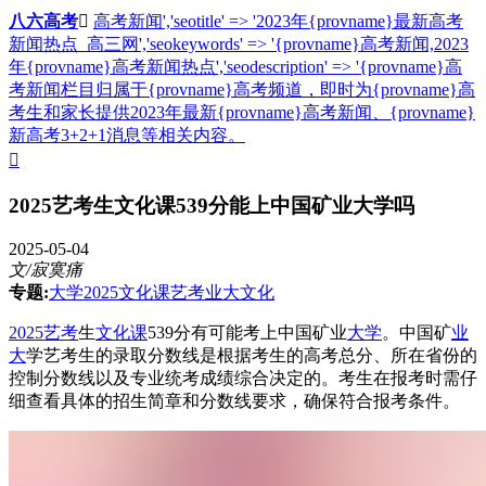
八六高考

高考新闻','seotitle' => '2023年{provname}最新高考
新闻热点_高三网','seokeywords' => '{provname}高考新闻,2023
年{provname}高考新闻热点','seodescription' => '{provname}高
考新闻栏目归属于{provname}高考频道，即时为{provname}高
考生和家长提供2023年最新{provname}高考新闻、{provname}
新高考3+2+1消息等相关内容。

2025艺考生文化课539分能上中国矿业大学吗
2025-05-04
文/寂寞痛
专题:
大学
2025
文化课
艺考
业大
文化
2025
艺考
生
文化课
539分有可能考上中国矿业
大学
。中国矿
业
大
学艺考生的录取分数线是根据考生的高考总分、所在省份的
控制分数线以及专业统考成绩综合决定的。考生在报考时需仔
细查看具体的招生简章和分数线要求，确保符合报考条件。