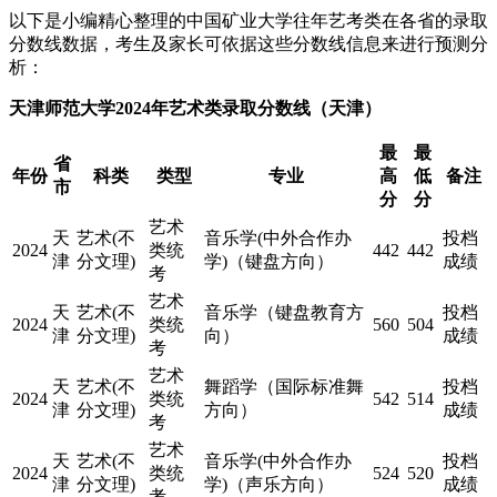
以下是小编精心整理的中国矿业大学往年艺考类在各省的录取
分数线数据，考生及家长可依据这些分数线信息来进行预测分
析：
天津师范大学2024年艺术类录取分数线（天津）
最
最
省
年份
科类
类型
专业
高
低
备注
市
分
分
艺术
天
艺术(不
音乐学(中外合作办
投档
2024
类统
442
442
津
分文理)
学)（键盘方向）
成绩
考
艺术
天
艺术(不
音乐学（键盘教育方
投档
2024
类统
560
504
津
分文理)
向）
成绩
考
艺术
天
艺术(不
舞蹈学（国际标准舞
投档
2024
类统
542
514
津
分文理)
方向）
成绩
考
艺术
天
艺术(不
音乐学(中外合作办
投档
2024
类统
524
520
津
分文理)
学)（声乐方向）
成绩
考