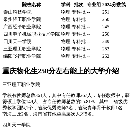
院校名称
学科
批次
专业组
2024分数线
泰山科技学院
物理
专科批
--
251
泉州轻工职业学院
物理
专科批
--
250
广西经济职业学院
物理
专科批
--
245
四川电子机械职业技术学院
物理
专科批
--
250
四川天一学院
物理
专科批
--
249
三亚理工职业学院
物理
专科批
--
253
绵阳飞行职业学院
物理
专科批
--
252
重庆物化生250分左右能上的大学介绍
三亚理工职业学院
学校有教师总数361人，其中专任教师267人，专任教师中，获
得硕士学位149人，占专任教师总数的55.81%，其中，省级优
秀教学团队1个，省级优秀教师2名，省级青年骨干教师1名，
南海工匠2名，海南省其他类高层次人才5名。
四川天一学院