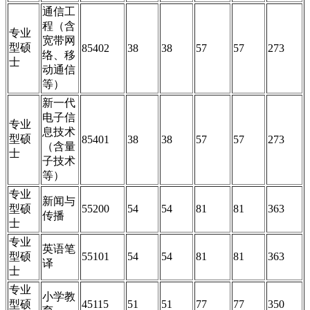
通信工
程（含
专业
宽带网
型硕
85402
38
38
57
57
273
络、移
士
动通信
等）
新一代
电子信
专业
息技术
型硕
85401
38
38
57
57
273
（含量
士
子技术
等）
专业
新闻与
型硕
55200
54
54
81
81
363
传播
士
专业
英语笔
型硕
55101
54
54
81
81
363
译
士
专业
小学教
型硕
45115
51
51
77
77
350