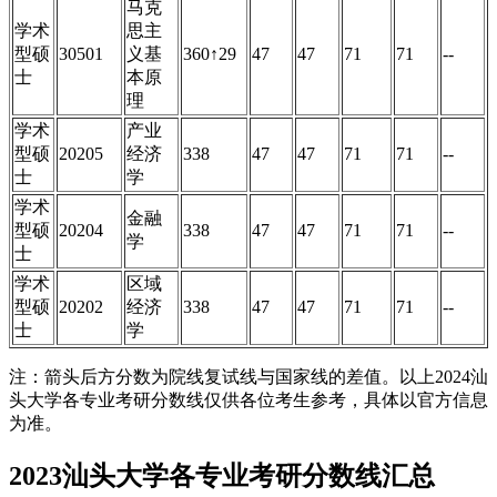
马克
学术
思主
型硕
30501
义基
360↑29
47
47
71
71
--
士
本原
理
学术
产业
型硕
20205
经济
338
47
47
71
71
--
士
学
学术
金融
型硕
20204
338
47
47
71
71
--
学
士
学术
区域
型硕
20202
经济
338
47
47
71
71
--
士
学
注：箭头后方分数为院线复试线与国家线的差值。以上2024汕
头大学各专业考研分数线仅供各位考生参考，具体以官方信息
为准。
2023汕头大学各专业考研分数线汇总