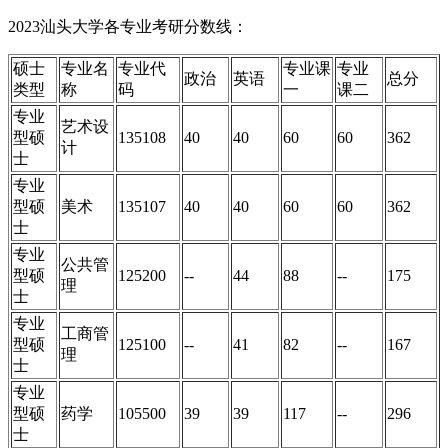
2023汕头大学各专业考研分数线：
硕士
专业名
专业代
专业课
专业
政治
英语
总分
类型
称
码
一
课二
专业
艺术设
型硕
135108
40
40
60
60
362
计
士
专业
型硕
美术
135107
40
40
60
60
362
士
专业
公共管
型硕
125200
--
44
88
--
175
理
士
专业
工商管
型硕
125100
--
41
82
--
167
理
士
专业
型硕
药学
105500
39
39
117
--
296
士