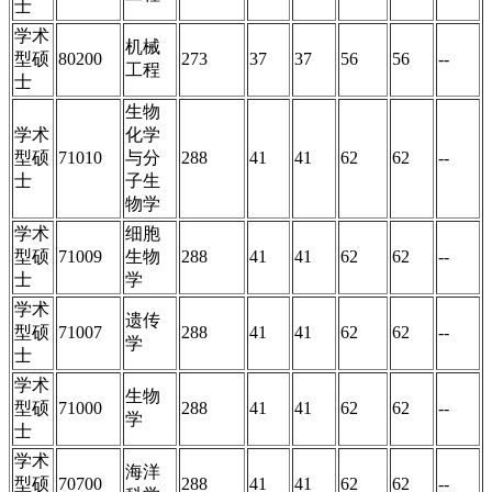
士
学术
机械
型硕
80200
273
37
37
56
56
--
工程
士
生物
学术
化学
型硕
71010
与分
288
41
41
62
62
--
士
子生
物学
学术
细胞
型硕
71009
生物
288
41
41
62
62
--
士
学
学术
遗传
型硕
71007
288
41
41
62
62
--
学
士
学术
生物
型硕
71000
288
41
41
62
62
--
学
士
学术
海洋
型硕
70700
288
41
41
62
62
--