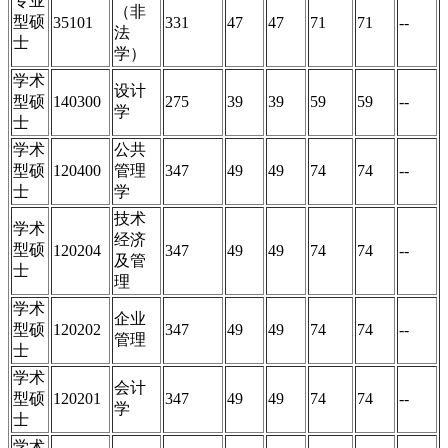
专业
（非
型硕
35101
331
47
47
71
71
--
法
士
学）
学术
设计
型硕
140300
275
39
39
59
59
--
学
士
学术
公共
型硕
120400
管理
347
49
49
74
74
--
士
学
技术
学术
经济
型硕
120204
347
49
49
74
74
--
及管
士
理
学术
企业
型硕
120202
347
49
49
74
74
--
管理
士
学术
会计
型硕
120201
347
49
49
74
74
--
学
士
学术