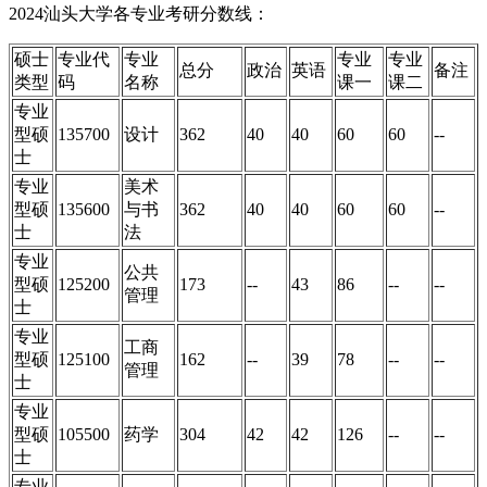
2024汕头大学各专业考研分数线：
硕士
专业代
专业
专业
专业
总分
政治
英语
备注
类型
码
名称
课一
课二
专业
型硕
135700
设计
362
40
40
60
60
--
士
专业
美术
型硕
135600
与书
362
40
40
60
60
--
士
法
专业
公共
型硕
125200
173
--
43
86
--
--
管理
士
专业
工商
型硕
125100
162
--
39
78
--
--
管理
士
专业
型硕
105500
药学
304
42
42
126
--
--
士
专业