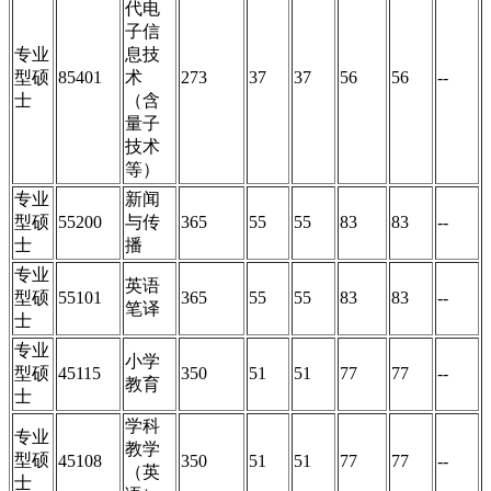
代电
子信
专业
息技
型硕
85401
术
273
37
37
56
56
--
士
（含
量子
技术
等）
专业
新闻
型硕
55200
与传
365
55
55
83
83
--
士
播
专业
英语
型硕
55101
365
55
55
83
83
--
笔译
士
专业
小学
型硕
45115
350
51
51
77
77
--
教育
士
学科
专业
教学
型硕
45108
350
51
51
77
77
--
（英
士