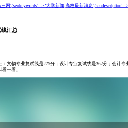
_高三网','seokeywords' => '大学新闻,高校最新消息','seodes
试线汇总
：文物专业复试线是275分；设计专业复试线是362分；会计专
以看一看。