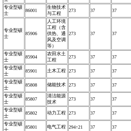
专业型硕
生物技术
86001
273
37
37
士
与工程
人工环境
工程（含
专业型硕
85906
供热、通
273
37
37
士
风及空调
等）
专业型硕
农田水土
85904
273
37
37
士
工程
专业型硕
土木工程
85901
273
37
37
士
专业型硕
储能技术
85808
273
37
37
士
专业型硕
清洁能源
85807
273
37
37
士
技术
专业型硕
动力工程
85802
273
37
37
士
专业型硕
电气工程
85801
294↑21
37
37
士