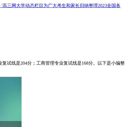
cription' => '高三网大学动态栏目为广大考生和家长归纳整理2023全国各
业复试线是204分；工商管理专业复试线是168分。以下是小编整