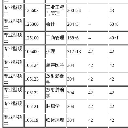
专业型硕
工业工程
125603
200↑24
--
43
士
与管理
专业型硕
会计
125300
204↑3
--
60↑8
士
专业型硕
工商管理
125100
168↑6
--
40↑1
士
专业型硕
护理
105400
317↑13
42
42
士
专业型硕
超声医学
105124
304
42
42
士
专业型硕
放射影像
105123
304
42
42
士
学
专业型硕
放射肿瘤
105122
304
42
42
士
学
专业型硕
肿瘤学
105121
304
42
42
士
专业型硕
临床病理
105119
304
42
42
士