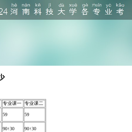
少
专业课一
专业课二
59
59
90↑30
90↑30