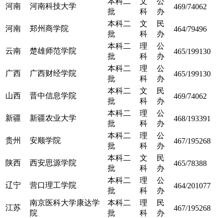
本科二
文
公
河南
河南科技大学
469/74062
批
科
办
本科二
文
民
河南
郑州商学院
464/79496
批
科
办
本科二
理
公
云南
楚雄师范学院
465/199130
批
科
办
本科二
理
公
广西
广西财经学院
465/199130
批
科
办
本科二
文
民
山西
晋中信息学院
469/74062
批
科
办
本科二
理
公
新疆
新疆农业大学
468/193391
批
科
办
本科二
理
公
贵州
安顺学院
467/195268
批
科
办
本科二
文
民
陕西
西安思源学院
465/78388
批
科
办
本科二
理
公
辽宁
营口理工学院
464/201077
批
科
办
南京医科大学康达学
本科二
理
民
江苏
467/195268
院
批
科
办