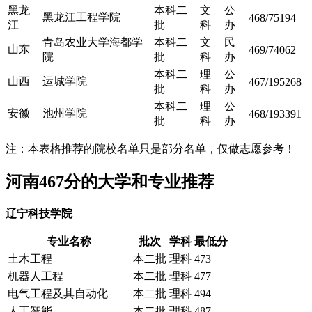
黑龙
本科二
文
公
黑龙江工程学院
468/75194
江
批
科
办
青岛农业大学海都学
本科二
文
民
山东
469/74062
院
批
科
办
本科二
理
公
山西
运城学院
467/195268
批
科
办
本科二
理
公
安徽
池州学院
468/193391
批
科
办
注：本表格推荐的院校名单只是部分名单，仅做志愿参考！
河南467分的大学和专业推荐
辽宁科技学院
专业名称
批次
学科
最低分
土木工程
本二批
理科
473
机器人工程
本二批
理科
477
电气工程及其自动化
本二批
理科
494
人工智能
本二批
理科
487