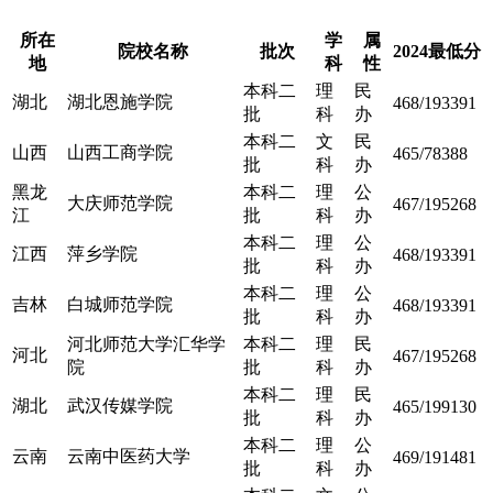
所在
学
属
院校名称
批次
2024最低分
地
科
性
本科二
理
民
湖北
湖北恩施学院
468/193391
批
科
办
本科二
文
民
山西
山西工商学院
465/78388
批
科
办
黑龙
本科二
理
公
大庆师范学院
467/195268
江
批
科
办
本科二
理
公
江西
萍乡学院
468/193391
批
科
办
本科二
理
公
吉林
白城师范学院
468/193391
批
科
办
河北师范大学汇华学
本科二
理
民
河北
467/195268
院
批
科
办
本科二
理
民
湖北
武汉传媒学院
465/199130
批
科
办
本科二
理
公
云南
云南中医药大学
469/191481
批
科
办