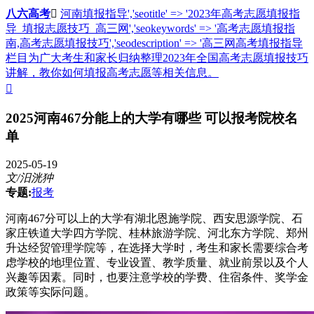
八六高考

河南填报指导','seotitle' => '2023年高考志愿填报指
导_填报志愿技巧_高三网','seokeywords' => '高考志愿填报指
南,高考志愿填报技巧','seodescription' => '高三网高考填报指导
栏目为广大考生和家长归纳整理2023年全国高考志愿填报技巧
讲解，教你如何填报高考志愿等相关信息。

2025河南467分能上的大学有哪些 可以报考院校名
单
2025-05-19
文/汨洸狆
专题:
报考
河南467分可以上的大学有湖北恩施学院、西安思源学院、石
家庄铁道大学四方学院、桂林旅游学院、河北东方学院、郑州
升达经贸管理学院等，在选择大学时，考生和家长需要综合考
虑学校的地理位置、专业设置、教学质量、就业前景以及个人
兴趣等因素。同时，也要注意学校的学费、住宿条件、奖学金
政策等实际问题。