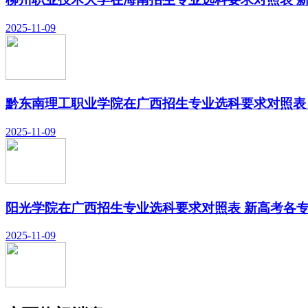
2025-11-09
黔东南理工职业学院在广西招生专业选科要求对照表
2025-11-09
阳光学院在广西招生专业选科要求对照表 新高考各
2025-11-09