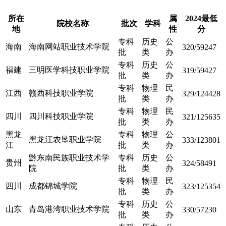
所在
属
2024最低
院校名称
批次
学科
地
性
分
专科
历史
公
海南
海南网站职业技术学院
320/59247
批
类
办
专科
历史
公
福建
三明医学科技职业学院
319/59427
批
类
办
专科
物理
民
江西
赣西科技职业学院
329/124428
批
类
办
专科
物理
民
四川
四川科技职业学院
321/125635
批
类
办
黑龙
专科
物理
公
黑龙江农垦职业学院
333/123801
江
批
类
办
黔东南民族职业技术学
专科
历史
公
贵州
324/58491
院
批
类
办
专科
物理
民
四川
成都锦城学院
323/125354
批
类
办
专科
历史
公
山东
青岛港湾职业技术学院
330/57230
批
类
办