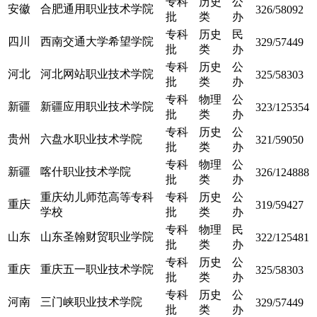
专科
历史
公
安徽
合肥通用职业技术学院
326/58092
批
类
办
专科
历史
民
四川
西南交通大学希望学院
329/57449
批
类
办
专科
历史
公
河北
河北网站职业技术学院
325/58303
批
类
办
专科
物理
公
新疆
新疆应用职业技术学院
323/125354
批
类
办
专科
历史
公
贵州
六盘水职业技术学院
321/59050
批
类
办
专科
物理
公
新疆
喀什职业技术学院
326/124888
批
类
办
重庆幼儿师范高等专科
专科
历史
公
重庆
319/59427
学校
批
类
办
专科
物理
民
山东
山东圣翰财贸职业学院
322/125481
批
类
办
专科
历史
公
重庆
重庆五一职业技术学院
325/58303
批
类
办
专科
历史
公
河南
三门峡职业技术学院
329/57449
批
类
办