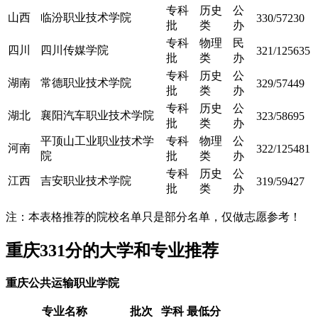
专科
历史
公
山西
临汾职业技术学院
330/57230
批
类
办
专科
物理
民
四川
四川传媒学院
321/125635
批
类
办
专科
历史
公
湖南
常德职业技术学院
329/57449
批
类
办
专科
历史
公
湖北
襄阳汽车职业技术学院
323/58695
批
类
办
平顶山工业职业技术学
专科
物理
公
河南
322/125481
院
批
类
办
专科
历史
公
江西
吉安职业技术学院
319/59427
批
类
办
注：本表格推荐的院校名单只是部分名单，仅做志愿参考！
重庆331分的大学和专业推荐
重庆公共运输职业学院
专业名称
批次
学科
最低分